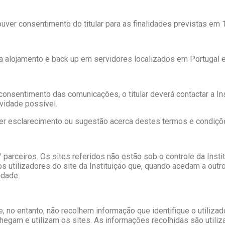
er consentimento do titular para as finalidades previstas em 1
 alojamento e back up em servidores localizados em Portugal e 
r o consentimento das comunicações, o titular deverá contactar a In
vidade possível.
uer esclarecimento ou sugestão acerca destes termos e condiçõ
s / parceiros. Os sites referidos não estão sob o controle da Ins
utilizadores do site da Instituição que, quando acedam a outro
idade.
e, no entanto, não recolhem informação que identifique o utiliza
egam e utilizam os sites. As informações recolhidas são utiliz