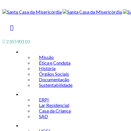
235590110
A Instituição
Missão
Ética e Conduta
História
Órgãos Sociais
Documentação
Sustentabilidade
Inclusão Social
ERPI
Lar Residencial
Casa da Criança
SAD
Saúde
UCCI