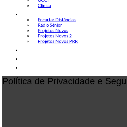
Clínica
Projetos
Encurtar Distâncias
Rádio Sénior
Projetos Novos
Projetos Novos 2
Projetos Novos PRR
Notícias
Rádio
Contactos
Política de Privacidade e Seg