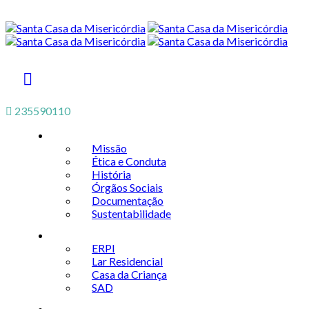
235590110
A Instituição
Missão
Ética e Conduta
História
Órgãos Sociais
Documentação
Sustentabilidade
Inclusão Social
ERPI
Lar Residencial
Casa da Criança
SAD
Saúde