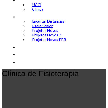
UCCI
Clínica
Projetos
Encurtar Distâncias
Rádio Sénior
Projetos Novos
Projetos Novos 2
Projetos Novos PRR
Notícias
Rádio
Contactos
Clínica de Fisioterapia